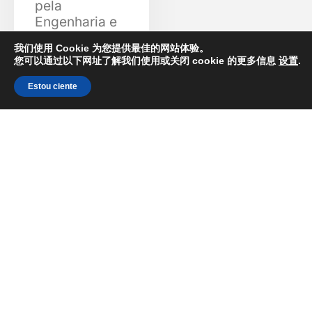
pela
Engenharia e
Construção
我们使用 Cookie 为您提供最佳的网站体验。
Civil do Pátio
您可以通过以下网址了解我们使用或关闭 cookie 的更多信息
设置
.
de Madeiras +
Infraestrutura
Estou ciente
ZH
dentro do
Projeto
Sucuriú, um
dos maiores
investimentos
industriais do
país.
Com um
aporte de
mais de US$
4,6 bilhões,
essa nova
fábrica em