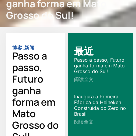
ganha forma em Mato
Grosso do Sul!
最近
博客
,
新闻
Passo a
Passo a passo, Futuro
passo,
ganha forma em Mato
Grosso do Sul!
Futuro
阅读全文
ganha
Inaugura a Primeira
forma em
Fábrica da Heineken
Construída do Zero no
Mato
Brasil
Grosso do
阅读全文