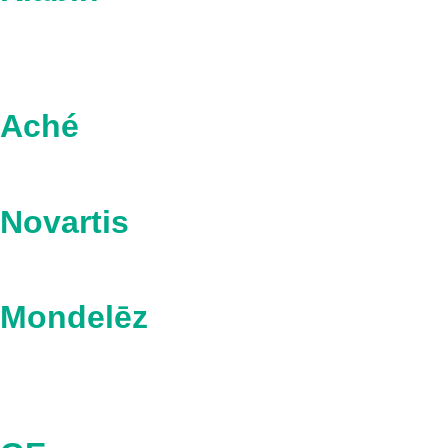
Aché
Novartis
Mondelēz